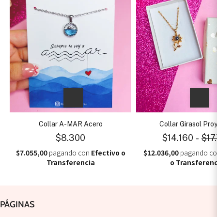
Collar A-MAR Acero
Collar Girasol Pro
$8.300
$14.160
-
$17
$7.055,00
pagando con
Efectivo o
$12.036,00
pagando c
Transferencia
o Transferenc
PÁGINAS