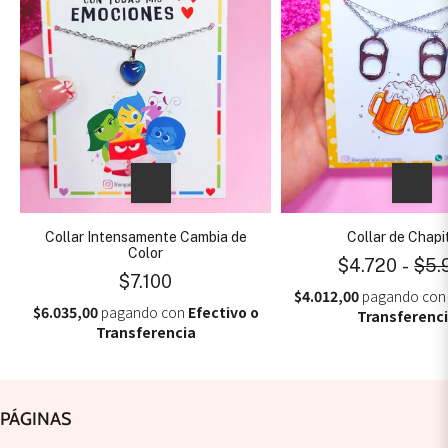
Collar Intensamente Cambia de
Collar de Chapi
Color
$4.720
-
$5.
$7.100
$4.012,00
pagando co
$6.035,00
pagando con
Efectivo o
Transferenc
Transferencia
PÁGINAS