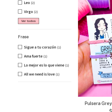
Leo
(2)
Virgo
(2)
Ver todos
Frase
Sigue a tu corazón
(1)
Ama fuerte
(1)
Lo mejor es lo que viene
(1)
All we need is love
(1)
Pulsera Gre
$